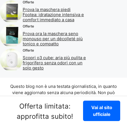
Offerte
Prova la maschera piedi
Footea: idratazione intensiva e
comfort immediato a casa
Offerte
Prova ora la maschera seno
monouso per un décolleté più
tonico e compatto
Offerte
Scopri o3 cube: aria più pulita e
frigorifero senza odori con un
solo gesto
Questo blog non è una testata giornalistica, in quanto
viene aggiornato senza alcuna periodicità. Non può
pertanto considerarsi un prodotto editoriale ai sensi
Offerta limitata:
della legge n. 62 del 07.03.2001.
Vai al sito
©2026 di Aliados Srl C.da Piana Romana snc, 90010
ufficiale
approfitta subito!
Lascari (PA) P.IVA 07262700821
Disclaimer
|
Privacy Policy