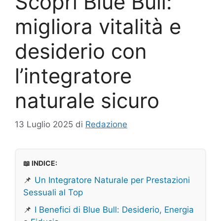
Scopri Blue Bull:
migliora vitalità e
desiderio con
l’integratore
naturale sicuro
13 Luglio 2025
di
Redazione
📖 INDICE:
📌
Un Integratore Naturale per Prestazioni
Sessuali al Top
📌
I Benefici di Blue Bull: Desiderio, Energia