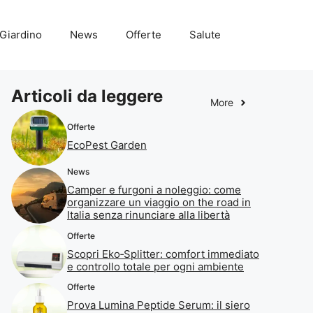
Giardino
News
Offerte
Salute
Articoli da leggere
More
Offerte
EcoPest Garden
News
Camper e furgoni a noleggio: come
organizzare un viaggio on the road in
Italia senza rinunciare alla libertà
Offerte
Scopri Eko‑Splitter: comfort immediato
e controllo totale per ogni ambiente
Offerte
Prova Lumina Peptide Serum: il siero