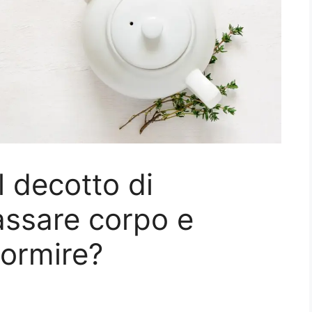
l decotto di
lassare corpo e
dormire?