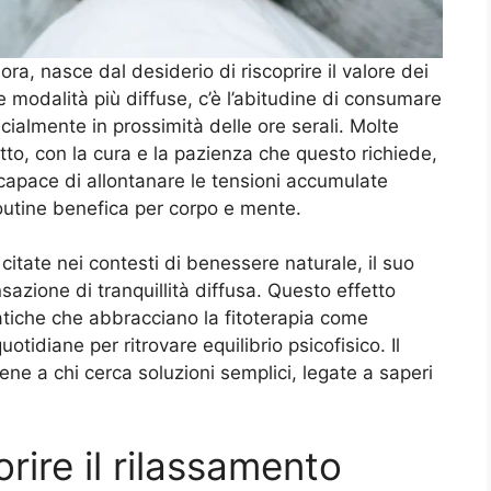
flora, nasce dal desiderio di riscoprire il valore dei
e modalità più diffuse, c’è l’abitudine di consumare
almente in prossimità delle ore serali. Molte
to, con la cura e la pazienza che questo richiede,
e capace di allontanare le tensioni accumulate
routine benefica per corpo e mente.
 citate nei contesti di benessere naturale, il suo
azione di tranquillità diffusa. Questo effetto
atiche che abbracciano la fitoterapia come
tidiane per ritrovare equilibrio psicofisico. Il
bene a chi cerca soluzioni semplici, legate a saperi
vorire il rilassamento