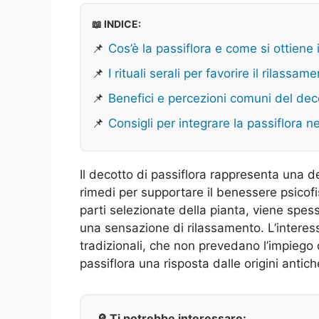
📖 INDICE:
📌
Cos’è la passiflora e come si ottiene 
📌
I rituali serali per favorire il rilassam
📌
Benefici e percezioni comuni del deco
📌
Consigli per integrare la passiflora ne
Il decotto di passiflora rappresenta una de
rimedi per supportare il benessere psicof
parti selezionate della pianta, viene spesso
una sensazione di rilassamento. L’interes
tradizionali, che non prevedano l’impiego 
passiflora una risposta dalle origini antic
🔎 Ti potrebbe interessare: