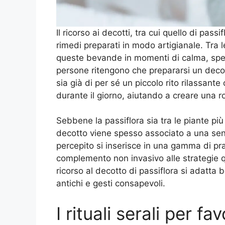
Il ricorso ai decotti, tra cui quello di passi
rimedi preparati in modo artigianale. Tra l
queste bevande in momenti di calma, speci
persone ritengono che prepararsi un decot
sia già di per sé un piccolo rito rilassant
durante il giorno, aiutando a creare una 
Sebbene la passiflora sia tra le piante più
decotto viene spesso associato a una sens
percepito si inserisce in una gamma di pr
complemento non invasivo alle strategie quo
ricorso al decotto di passiflora si adatta 
antichi e gesti consapevoli.
I rituali serali per fa