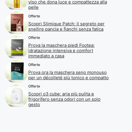
viso che dona luce e compattezza alla
pelle
Offerte
Scopri Slimique Patch: il segreto per
snellire pancia e fianchi senza fatica
Offerte
Prova la maschera piedi Footea:
idratazione intensiva e comfort
immediato a casa
Offerte
Prova ora la maschera seno monouso
per un décolleté più tonico e compatto
Offerte
Scopri o3 cube: aria più pulita e
frigorifero senza odori con un solo
gesto